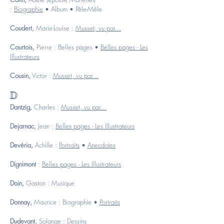
:
Biographie
•
Album
•
Pêle-Mêle
Coudert,
Marie-Louise :
Musset, vu par...
Courtois,
Pierre :
Belles pages
•
Belles pages - Les
Illustrateurs
Cousin,
Victor :
Musset, vu par...
D
Dantzig,
Charles :
Musset, vu par...
Dejarnac,
Jean :
Belles pages - Les Illustrateurs
Devéria,
Achille :
Portraits
•
Anecdotes
Dignimont
:
Belles pages - Les Illustrateurs
Doin,
Gaston :
Musique
Donnay,
Maurice :
Biographie
•
Portraits
Dudevant,
Solange :
Dessins