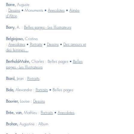
Barre,
Auguste
:
Dessins
•
Monuments
•
Anecdotes
•
Aimée
d'Alton
Barry,
A. :
Belles pages - Les Illustrateurs
Belgiojoso,
Cristina
:
Anecdotes
•
Portraits
•
Dessins
•
Des amours et
des femmes...
Berthold-Mahn,
Charles :
Belles pages
•
Belles
pages - Les Illustrateurs
Biard,
Jean :
Portraits
Bida,
Alexandre :
Portraits
•
Belles pages
Bouvier,
Louise :
Dessins
Brée, van,
Mathieu :
Portraits
•
Anecdotes
Brohan,
Augustine :
Album