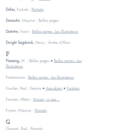
Dufau,
Fortuné :
Portraits
Dumoulin
, Maurice :
Belles pages
Dutertre,
Victor :
Belles pages - Les Illustrateurs
Dwight Segdwick,
Henry :
Aimée d'Alton
F
Flameng,
M. :
Belles pages
•
Belles pages - Les
Illustrateurs
Fontanarosa :
Belles pages - Les Illustrateurs
Foucher, Paul :
Dessins
•
Anecdotes
•
Facéties
Fournier, Albert :
Musset, vu par...
Fruitier, Maurice :
Portraits
G
Gavarni, Paul :
Portraits