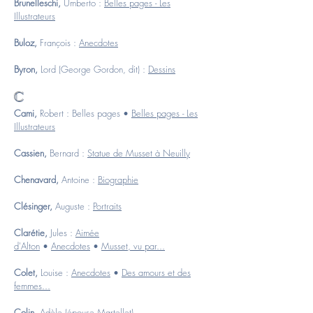
Brunelleschi,
Umberto :
Belles pages - Les
Illustrateurs
Buloz,
François :
Anecdotes
Byron,
Lord (George Gordon, dit) :
Dessins
C
Cami,
Robert :
Belles pages
•
Belles pages - Les
Illustrateurs
Cassien,
Bernard :
Statue de Musset à Neuilly
Chenavard,
Antoine :
Biographie
Clésinger,
Auguste :
Portraits
Clarétie,
Jules :
Aimée
d'Alton
•
Anecdotes
•
Musset, vu par...
Colet,
Louise :
Anecdotes
•
Des amours et des
femmes...
Colin,
Adèle (épouse Martellet)