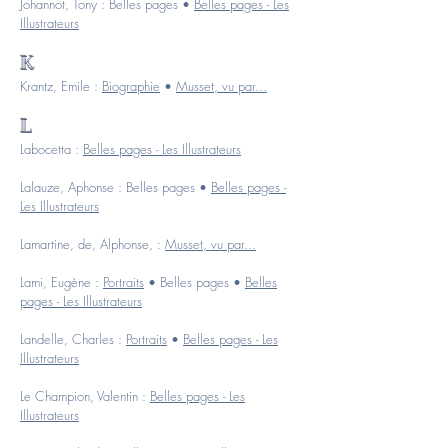
Johannot, Tony :
Belles pages
•
Belles pages - Les
Illustrateurs
K
Krantz, Emile :
Biographie
•
Musset, vu par...
L
Labocetta :
Belles pages - Les Illustrateurs
Lalauze, Aphonse :
Belles pages
•
Belles pages -
Les Illustrateurs
Lamartine, de, Alphonse, :
Musset, vu par...
Lami, Eugène :
Portraits
•
Belles pages
•
Belles
pages - Les Illustrateurs
Landelle, Charles :
Portraits
•
Belles pages - Les
Illustrateurs
Le Champion, Valentin :
Belles pages - Les
Illustrateurs