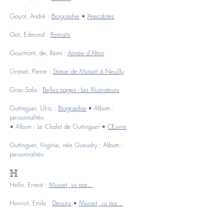
Gayot, André :
Biographie
•
Anecdotes
Got, Edmond :
Portraits
Gourmont, de, Rémi :
Aimée d'Alton
Granet, Pierre :
Statue de Musset à Neuilly
Grau Sala :
Belles pages - Les Illustrateurs
Guttinguer, Ulric :
Biographie
•
Album :
personnalités
•
Album : Le Chalet de Guttinguer
•
Œuvre
Guttinguer, Virginie, née Gueudry :
Album :
personnalités
H
Hello, Ernest :
Musset, vu par...
Henriot, Emile :
Dessins
•
Musset, vu par...