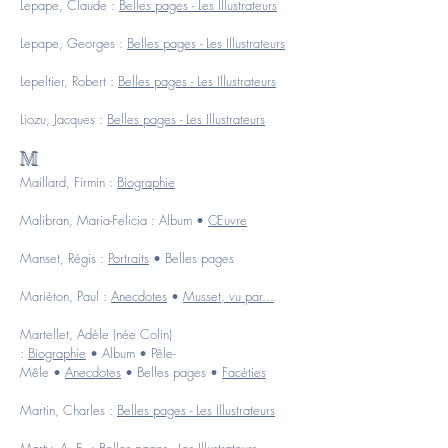
Lepape, Claude :
Belles pages - Les Illustrateurs
Lepape, Georges :
Belles pages - Les Illustrateurs
Lepeltier, Robert :
Belles pages - Les Illustrateurs
Liozu, Jacques :
Belles pages - Les Illustrateurs
M
Maillard, Firmin :
Biographie
Malibran, Maria-Felicia :
Album
•
Œuvre
Manset, Régis :
Portraits
•
Belles pages
Mariéton, Paul :
Anecdotes
•
Musset, vu par...
Martellet, Adèle (née Colin)
:
Biographie
•
Album
•
Pêle-
Mêle
•
Anecdotes
•
Belles pages
•
Facéties
Martin, Charles :
Belles pages - Les Illustrateurs
Marty, A. E. :
Belles pages - Les Illustrateurs