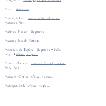
Marzo :
Anecdotes
Mercié, Antonin :
Statue de Musset au Parc
Monceau, Paris
Mérimée, Prosper :
Biographie
Mezzara, Joseph :
Portraits
Mirecourt, de, Eugène :
Biographie
•
Belles
pages
•
Musset, vu par...
Moncel, Alphonse :
Statue de Musset, Cours-la-
Reine, Paris
Monselet, Charles :
Musset, vu par...
Montégut, Emile :
Musset, vu par...
Monziès, Louis :
Belles pages
•
Belles pages - Les
Illustrateurs