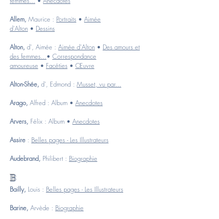
femmes...
•
Anecdotes
Allem,
Maurice :
Portraits
•
Aimée
d'Alton
•
Dessins
Alton,
d', Aimée :
Aimée d'Alton
•
Des amours et
des femmes...
•
Correspondance
amoureuse
•
Facéties
•
Œuvre
Alton-Shée,
d', Edmond :
Musset, vu par...
Arago,
Alfred :
Album
•
Anecdotes
Arvers,
Félix :
Album
•
Anecdotes
Assire
:
Belles pages - Les Illustrateurs
Audebrand,
Philibert :
Biographie
B
Bailly,
Louis :
Belles pages - Les Illustrateurs
Barine,
Arvède :
Biographie