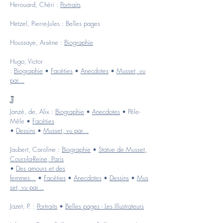
Herouard, Chéri :
Portraits
Hetzel, Pierre-Jules :
Belles pages
Houssaye, Arsène :
Biographie
Hugo, Victor
:
Biographie
•
Facéties
•
Anecdotes
•
Musset, vu
par...
J
Janzé, de, Alix :
Biographie
•
Anecdotes
•
Pêle-
Mêle
•
Facéties
•
Dessins
•
Musset, vu par...
Jaubert, Caroline :
Biographie
•
Statue de Musset,
Cours-la-Reine, Paris
•
Des amours et des
femmes...
•
Facéties
•
Anecdotes
•
Dessins
•
Mus
set, vu par...
Jazet, P. :
Portraits
•
Belles pages - Les Illustrateurs