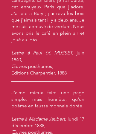
campagne. Eh bien, je l'ai quitté,
cet ennuyeux Paris que j'adore.
J'ai été à Bury ; j'ai revu les bois
que j'aimais tant il y a deux ans. Je
me suis abreuvé de verdure. Nous
avons pris le café en plein air et
joué au loto.
Lettre à Paul
MUSSET,
juin
DE
1840,
Œuvres posthumes,
Editions Charpentier, 1888
__________________________
J'aime mieux faire une page
simple, mais honnête, qu'un
poème en fausse monnaie dorée.
Lettre à Madame Jaubert,
lundi 17
décembre 1838,
Œuvres posthumes,