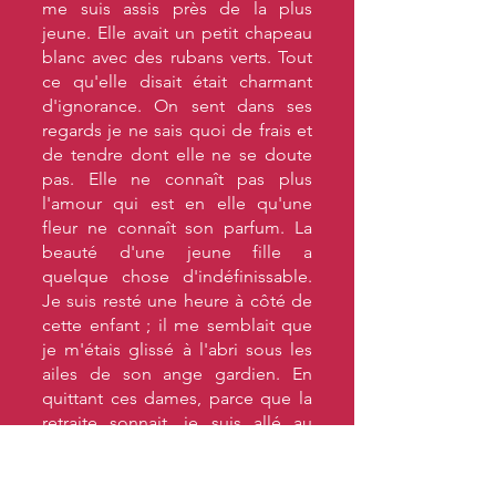
me suis assis près de la plus
jeune. Elle avait un petit chapeau
blanc avec des rubans verts. Tout
ce qu'elle disait était charmant
d'ignorance. On sent dans ses
regards je ne sais quoi de frais et
de tendre dont elle ne se doute
pas. Elle ne connaît pas plus
l'amour qui est en elle qu'une
fleur ne connaît son parfum. La
beauté d'une jeune fille a
quelque chose d'indéfinissable.
Je suis resté une heure à côté de
cette enfant ; il me semblait que
je m'étais glissé à l'abri sous les
ailes de son ange gardien. En
quittant ces dames, parce que la
retraite sonnait, je suis allé au
Café de Paris. J'y ai trouvé M... en
train de parier qu'il fumerait deux
cigares à la fois jusqu'au bout