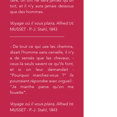
faire, un toit ne sera jamais qu'un
toit, et il n'y aura jamais dessous
que des hommes.
Voyage où il vous plaira,
Alfred
DE
MUSSET - P.-J. Stahl, 1843
__________________________
- De tout ce qui use les chemins,
disait l'homme sans cervelle, il n'y
a de sensés que les chevaux, -
ceux-là seuls savent ce qu'ils font,
et si on leur demandait :
"Pourquoi marchez-vous ?" ils
pourraient répondre avec orgueil :
"Je marche parce qu'on me
fouette".
Voyage où il vous plaira,
Alfred
DE
MUSSET - P.-J. Stahl, 1843
__________________________